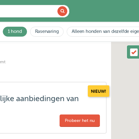
1 hond
Raservaring
Alleen honden van dezelfde eig
emt
NIEUW!
lijke aanbiedingen van
Probeer het nu