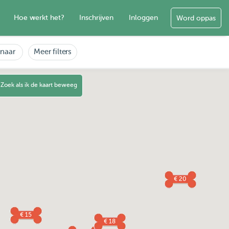
Hoe werkt het?
Inschrijven
Inloggen
Word oppas
enaar
Meer filters
Zoek als ik de kaart beweeg
€ 20
€ 15
€ 18