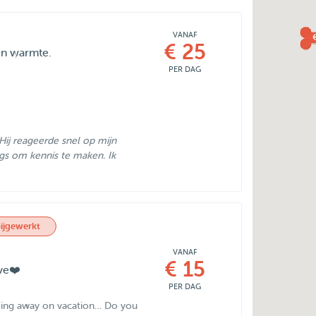
VANAF
€ 25
 en warmte.
PER DAG
Hij reageerde snel op mijn
gs om kennis te maken. Ik
ijgewerkt
VANAF
€ 15
ove❤️
PER DAG
going away on vacation… Do you