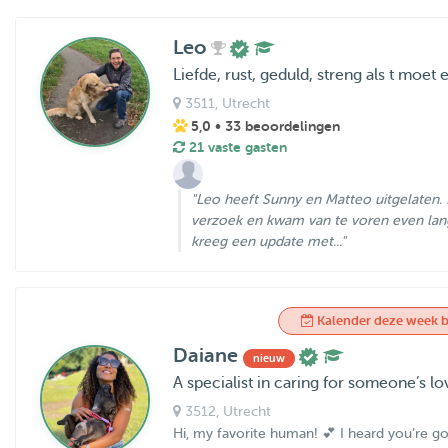
Leo
Liefde, rust, geduld, streng als t moet
3511
, Utrecht
5,0
• 33 beoordelingen
21 vaste gasten
"Leo heeft Sunny en Matteo uitgelaten. 
verzoek en kwam van te voren even lan
kreeg een update met..."
Kalender deze week b
Daiane
nieuw
A specialist in caring for someone’s l
3512
, Utrecht
Hi, my favorite human! 💕 I heard you’re 