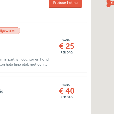
Probeer het nu
€
ijgewerkt
VANAF
€ 25
PER DAG
mijn partner, dochter en hond
en hele fijne plek met een ...
VANAF
€ 40
ig
PER DAG