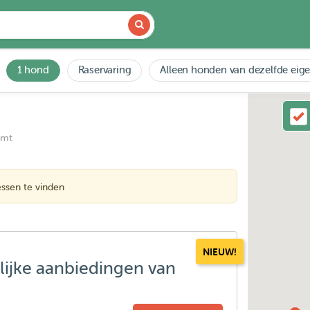
1 hond
Raservaring
Alleen honden van dezelfde eig
emt
ssen te vinden
NIEUW!
lijke aanbiedingen van