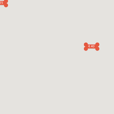
 25
€ 40