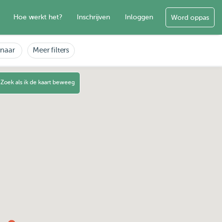
Hoe werkt het?
Inschrijven
Inloggen
Word oppas
enaar
Meer filters
Zoek als ik de kaart beweeg