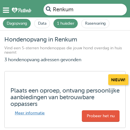
Renkum
Dagopvang
Data
1 huisdier
Raservaring
Hondenopvang in Renkum
Vind een 5-sterren hondenoppas die jouw hond overdag in huis
neemt
3 hondenopvang adressen gevonden
NIEUW!
Plaats een oproep, ontvang persoonlijke
aanbiedingen van betrouwbare
oppassers
Meer informatie
Probeer het nu