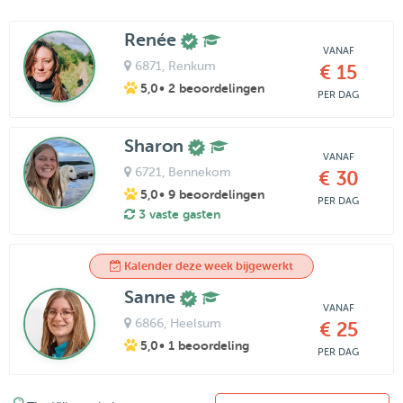
Renée
VANAF
6871
, Renkum
€ 15
5,0
• 2 beoordelingen
PER DAG
Sharon
VANAF
6721
, Bennekom
€ 30
5,0
• 9 beoordelingen
PER DAG
3 vaste gasten
Kalender deze week bijgewerkt
Sanne
VANAF
6866
, Heelsum
€ 25
5,0
• 1 beoordeling
PER DAG