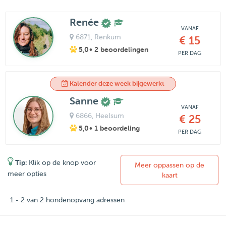
Renée
VANAF
6871
, Renkum
€ 15
5,0
• 2 beoordelingen
PER DAG
Kalender deze week bijgewerkt
Sanne
VANAF
6866
, Heelsum
€ 25
5,0
• 1 beoordeling
PER DAG
Tip:
Klik op de knop voor
Meer oppassen op de
meer opties
kaart
1 - 2 van 2 hondenopvang adressen