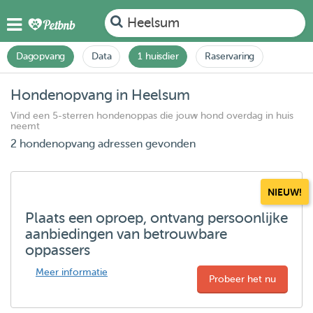
Heelsum
Dagopvang
Data
1 huisdier
Raservaring
Hondenopvang in Heelsum
Vind een 5-sterren hondenoppas die jouw hond overdag in huis
neemt
2 hondenopvang adressen gevonden
NIEUW!
Plaats een oproep, ontvang persoonlijke
aanbiedingen van betrouwbare
oppassers
Meer informatie
Probeer het nu