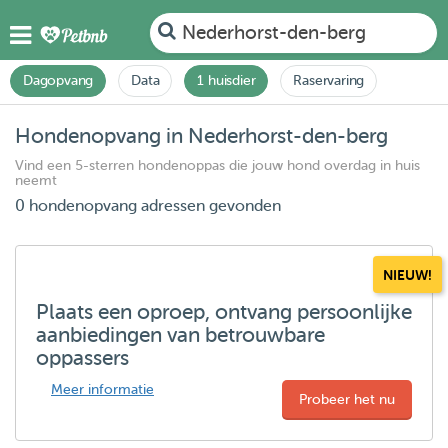
Nederhorst-den-berg
Dagopvang
Data
1 huisdier
Raservaring
Hondenopvang in Nederhorst-den-berg
Vind een 5-sterren hondenoppas die jouw hond overdag in huis
neemt
0 hondenopvang adressen gevonden
NIEUW!
Plaats een oproep, ontvang persoonlijke
aanbiedingen van betrouwbare
oppassers
Meer informatie
Probeer het nu