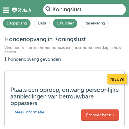
Koningslust
Dagopvang
Data
1 huisdier
Raservaring
Hondenopvang in Koningslust
Vind een 5-sterren hondenoppas die jouw hond overdag in huis
neemt
1 hondenopvang gevonden
NIEUW!
Plaats een oproep, ontvang persoonlijke
aanbiedingen van betrouwbare
oppassers
Meer informatie
Probeer het nu