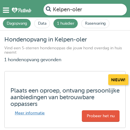
Kelpen-oler
Dagopvang
Data
1 huisdier
Raservaring
Hondenopvang in Kelpen-oler
Vind een 5-sterren hondenoppas die jouw hond overdag in huis
neemt
1 hondenopvang gevonden
NIEUW!
Plaats een oproep, ontvang persoonlijke
aanbiedingen van betrouwbare
oppassers
Meer informatie
Probeer het nu