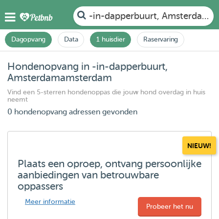
-in-dapperbuurt, Amsterdam
Dagopvang
Data
1 huisdier
Raservaring
Hondenopvang in -in-dapperbuurt,
Amsterdamamsterdam
Vind een 5-sterren hondenoppas die jouw hond overdag in huis
neemt
0 hondenopvang adressen gevonden
NIEUW!
Plaats een oproep, ontvang persoonlijke
aanbiedingen van betrouwbare
oppassers
Meer informatie
Probeer het nu