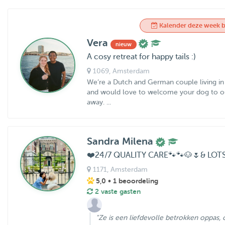
Kalender deze week b
Vera
nieuw
A cosy retreat for happy tails :)
1069
, Amsterdam
We‘re a Dutch and German couple living in
and would love to welcome your dog to ou
away. ...
Sandra Milena
❤️24/7 QUALITY CARE🐾🐾🐶🌷& LOTS
1171
, Amsterdam
5,0
• 1 beoordeling
2 vaste gasten
"Ze is een liefdevolle betrokken oppas,