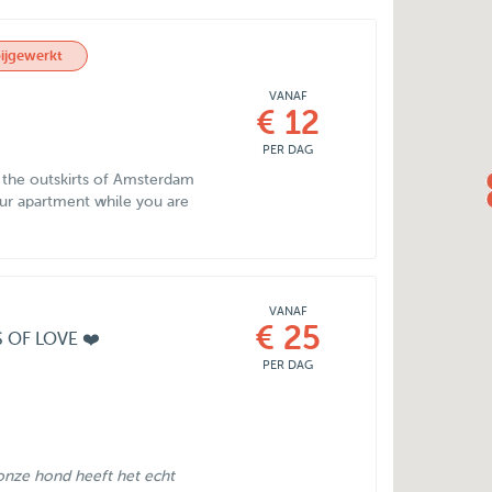
ijgewerkt
VANAF
€ 12
PER DAG
 the outskirts of Amsterdam
r apartment while you are
VANAF
€ 25
 OF LOVE ❤️
PER DAG
 onze hond heeft het echt