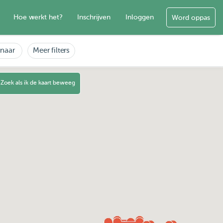
Hoe werkt het?
Inschrijven
Inloggen
Word oppas
enaar
Meer filters
Zoek als ik de kaart beweeg