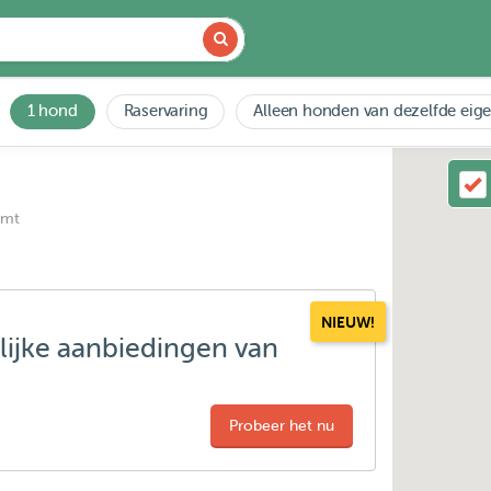
1 hond
Raservaring
Alleen honden van dezelfde eig
emt
NIEUW!
lijke aanbiedingen van
Probeer het nu