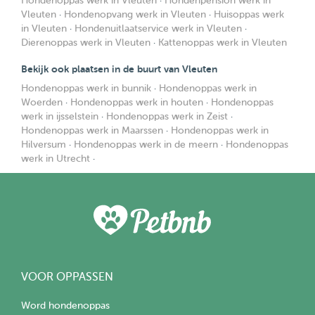
Hondenoppas werk in Vleuten
·
Hondenpension werk in
Vleuten
·
Hondenopvang werk in Vleuten
·
Huisoppas werk
in Vleuten
·
Hondenuitlaatservice werk in Vleuten
·
Dierenoppas werk in Vleuten
·
Kattenoppas werk in Vleuten
Bekijk ook plaatsen in de buurt van Vleuten
Hondenoppas werk in bunnik
·
Hondenoppas werk in
Woerden
·
Hondenoppas werk in houten
·
Hondenoppas
werk in ijsselstein
·
Hondenoppas werk in Zeist
·
Hondenoppas werk in Maarssen
·
Hondenoppas werk in
Hilversum
·
Hondenoppas werk in de meern
·
Hondenoppas
werk in Utrecht
·
VOOR OPPASSEN
Word hondenoppas