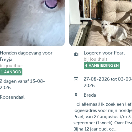
Honden dagopvang voor
Logeren voor Pearl
Freyja
bij jou thuis
4 AANBIEDINGEN
bij jou thuis
1 AANBOD
27-08-2026 tot 03-09
2 dagen vanaf 13-08-
2026
2026
Breda
Roosendaal
Hoi allemaal! Ik zoek een lief
logeeradres voor mijn hondj
Pearl, van 27 augustus t/m 3
september (1 week). Over Pear
Bijna 12 jaar oud, ee...