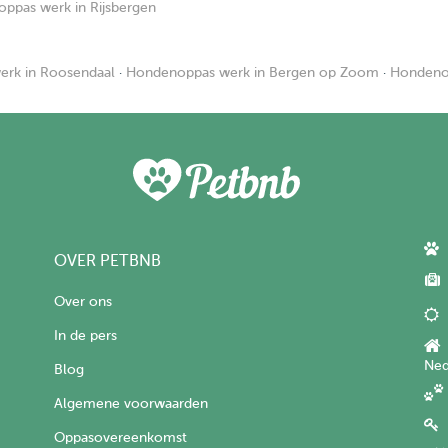
oppas werk in Rijsbergen
rk in Roosendaal
·
Hondenoppas werk in Bergen op Zoom
·
Hondenop
OVER PETBNB
Over ons
In de pers
Ned
Blog
Algemene voorwaarden
Oppasovereenkomst