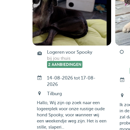
Logeren voor Spooky
bij jou thuis
2 AANBIEDINGEN
14-08-2026 tot 17-08-
2026
Tilburg
Hallo, Wij zijn op zoek naar een
Ik z
logeerplek voor onze rustige oude
in de
hond Spooky, voor wanneer wij
zal d
een weekendje weg zijn. Het is een
probe
stille, slaperi...
mogel