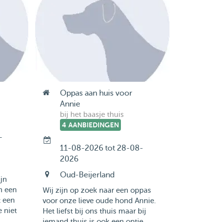
Oppas aan huis voor
Annie
bij het baasje thuis
4 AANBIEDINGEN
-
11-08-2026 tot 28-08-
2026
Oud-Beijerland
ijn
in een
Wij zijn op zoek naar een oppas
t een
voor onze lieve oude hond Annie.
e niet
Het liefst bij ons thuis maar bij
iemand thuis is ook een optie.