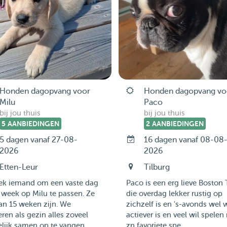
Honden dagopvang voor
Honden dagopvang vo
Milu
Paco
bij jou thuis
bij jou thuis
5 AANBIEDINGEN
2 AANBIEDINGEN
5 dagen vanaf 27-08-
16 dagen vanaf 08-08
2026
2026
Etten-Leur
Tilburg
oek iemand om een vaste dag
Paco is een erg lieve Boston T
 week op Milu te passen. Ze
die overdag lekker rustig op
an 15 weken zijn. We
zichzelf is en 's-avonds wel 
ren als gezin alles zoveel
actiever is en veel wil spelen
ijk samen op te vangen...
zn favoriete spe...