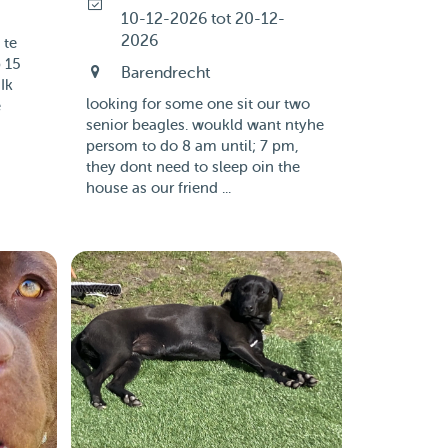
10-12-2026 tot 20-12-
2026
 te
 15
Barendrecht
Ik
looking for some one sit our two
e
senior beagles. woukld want ntyhe
persom to do 8 am until; 7 pm,
they dont need to sleep oin the
house as our friend ...