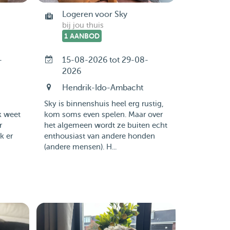
Logeren voor Sky
bij jou thuis
1 AANBOD
-
15-08-2026 tot 29-08-
2026
Hendrik-Ido-Ambacht
Sky is binnenshuis heel erg rustig,
k weet
kom soms even spelen. Maar over
r
het algemeen wordt ze buiten echt
k er
enthousiast van andere honden
(andere mensen). H...