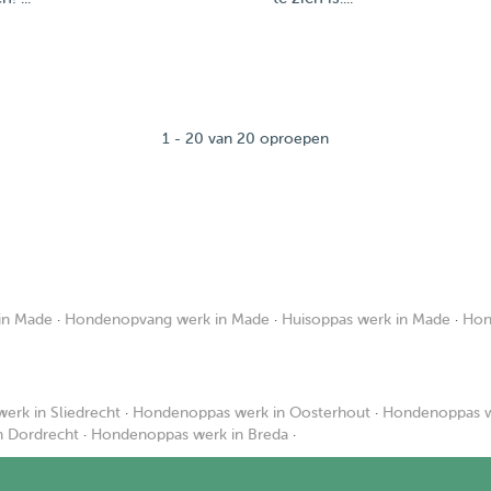
1 - 20 van 20 oproepen
in Made
·
Hondenopvang werk in Made
·
Huisoppas werk in Made
·
Hon
rk in Sliedrecht
·
Hondenoppas werk in Oosterhout
·
Hondenoppas w
n Dordrecht
·
Hondenoppas werk in Breda
·