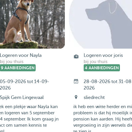
Logeren voor Nayla
Logeren voor joris
bij jou thuis
bij jou thuis
9 AANBIEDINGEN
4 AANBIEDINGEN
05-09-2026 tot 14-09-
28-08-2026 tot 31-08
2026
2026
Spijk Gem Lingewaal
sliedrecht
ek een plekje waar Nayla kan
ik heb een witte herder en m
n logeren van 5 september
probleem is dat hij moeilijk 
4 september. Ik kom graag jn
pension kan aarden. Hij heef
act om samen kennis te
vergroeiing in zijn wervels di
! ...
te zien is....