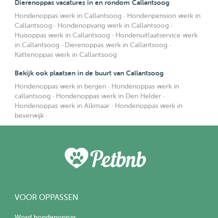
Dierenoppas vacatures in en rondom Callantsoog
Hondenoppas werk in Callantsoog
·
Hondenpension werk in
Callantsoog
·
Hondenopvang werk in Callantsoog
·
Huisoppas werk in Callantsoog
·
Hondenuitlaatservice werk
in Callantsoog
·
Dierenoppas werk in Callantsoog
·
Kattenoppas werk in Callantsoog
Bekijk ook plaatsen in de buurt van Callantsoog
Hondenoppas werk in bergen
·
Hondenoppas werk in
callantsoog
·
Hondenoppas werk in Den Helder
·
Hondenoppas werk in Alkmaar
·
Hondenoppas werk in
beverwijk
·
VOOR OPPASSEN
Word hondenoppas