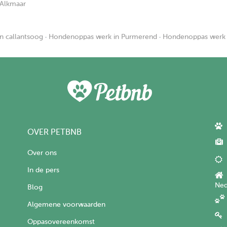
 Alkmaar
n callantsoog
·
Hondenoppas werk in Purmerend
·
Hondenoppas werk 
OVER PETBNB
Over ons
In de pers
Ned
Blog
Algemene voorwaarden
Oppasovereenkomst