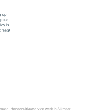
j op
oppas
ley is
draagt
kmaar
·
Hondenuitlaatservice werk in Alkmaar
·