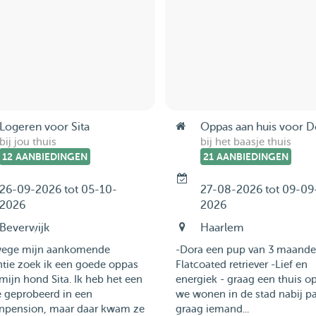
Logeren voor Sita
Oppas aan huis voor D
bij jou thuis
bij het baasje thuis
12 AANBIEDINGEN
21 AANBIEDINGEN
26-09-2026 tot 05-10-
27-08-2026 tot 09-09
2026
2026
Beverwijk
Haarlem
ege mijn aankomende
-Dora een pup van 3 maande
ntie zoek ik een goede oppas
Flatcoated retriever -Lief en
mijn hond Sita. Ik heb het een
energiek - graag een thuis o
e geprobeerd in een
we wonen in de stad nabij pa
enpension, maar daar kwam ze
graag iemand...