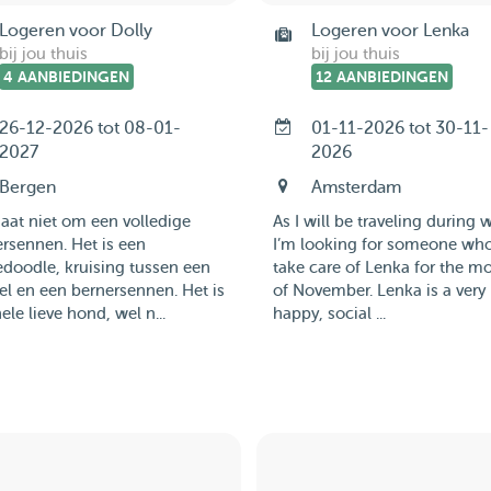
Logeren voor Dolly
Logeren voor Lenka
bij jou thuis
bij jou thuis
4 AANBIEDINGEN
12 AANBIEDINGEN
26-12-2026 tot 08-01-
01-11-2026 tot 30-11-
2027
2026
Bergen
Amsterdam
aat niet om een volledige
As I will be traveling during w
rsennen. Het is een
I’m looking for someone wh
doodle, kruising tussen een
take care of Lenka for the m
l en een bernersennen. Het is
of November. Lenka is a very
ele lieve hond, wel n...
happy, social ...