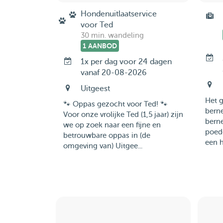
Hondenuitlaatservice
voor Ted
30 min. wandeling
1 AANBOD
1x per dag voor 24 dagen
vanaf 20-08-2026
Uitgeest
Het g
🐾 Oppas gezocht voor Ted! 🐾
berne
Voor onze vrolijke Ted (1,5 jaar) zijn
berne
we op zoek naar een fijne en
poede
betrouwbare oppas in (de
een h
omgeving van) Uitgee...