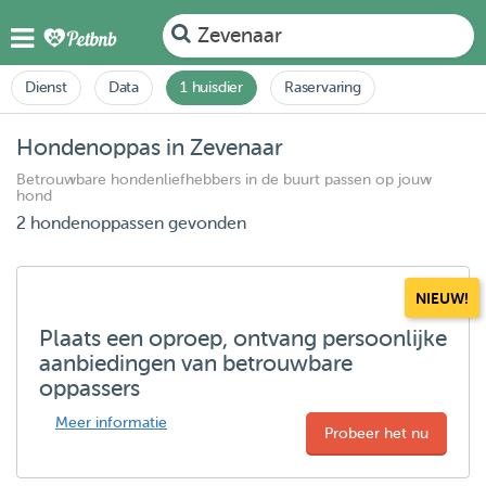
Zevenaar
Dienst
Data
1 huisdier
Raservaring
Hondenoppas in Zevenaar
Betrouwbare hondenliefhebbers in de buurt passen op jouw
hond
2 hondenoppassen gevonden
NIEUW!
Plaats een oproep, ontvang persoonlijke
aanbiedingen van betrouwbare
oppassers
Meer informatie
Probeer het nu