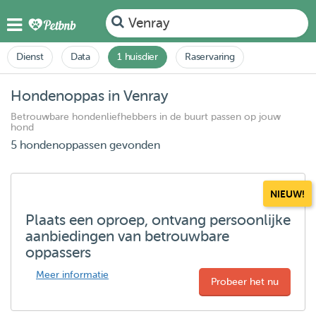
Venray
Dienst
Data
1 huisdier
Raservaring
Hondenoppas in Venray
Betrouwbare hondenliefhebbers in de buurt passen op jouw
hond
5 hondenoppassen gevonden
NIEUW!
Plaats een oproep, ontvang persoonlijke
aanbiedingen van betrouwbare
oppassers
Meer informatie
Probeer het nu