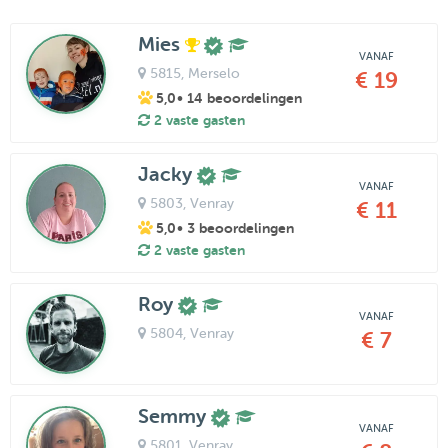
Mies
VANAF
5815
, Merselo
€ 19
5,0
• 14 beoordelingen
2 vaste gasten
Jacky
VANAF
5803
, Venray
€ 11
5,0
• 3 beoordelingen
2 vaste gasten
Roy
VANAF
5804
, Venray
€ 7
Semmy
VANAF
5801
, Venray