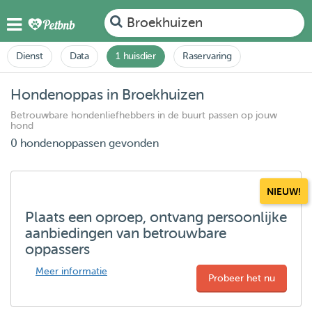
Broekhuizen
Dienst
Data
1 huisdier
Raservaring
Hondenoppas in Broekhuizen
Betrouwbare hondenliefhebbers in de buurt passen op jouw
hond
0 hondenoppassen gevonden
NIEUW!
Plaats een oproep, ontvang persoonlijke
aanbiedingen van betrouwbare
oppassers
Meer informatie
Probeer het nu