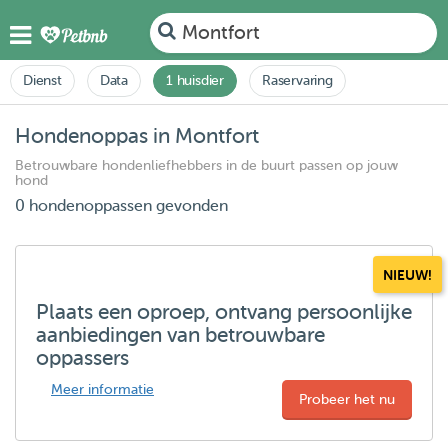
Montfort
Dienst
Data
1 huisdier
Raservaring
Hondenoppas in Montfort
Betrouwbare hondenliefhebbers in de buurt passen op jouw
hond
0 hondenoppassen gevonden
NIEUW!
Plaats een oproep, ontvang persoonlijke
aanbiedingen van betrouwbare
oppassers
Meer informatie
Probeer het nu