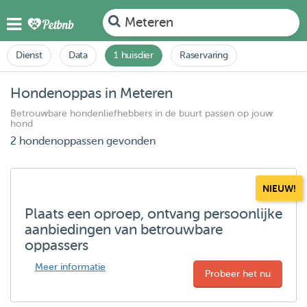
Meteren
Dienst
Data
1 huisdier
Raservaring
Hondenoppas in Meteren
Betrouwbare hondenliefhebbers in de buurt passen op jouw
hond
2 hondenoppassen gevonden
NIEUW!
Plaats een oproep, ontvang persoonlijke
aanbiedingen van betrouwbare
oppassers
Meer informatie
Probeer het nu