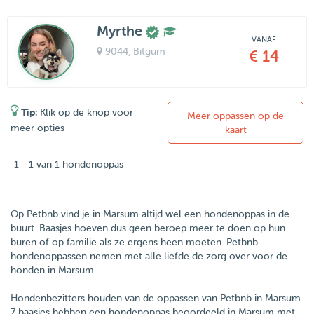
Myrthe
VANAF
9044
, Bitgum
€ 14
Tip:
Klik op de knop voor
Meer oppassen op de
meer opties
kaart
1 - 1 van 1 hondenoppas
Op Petbnb vind je in Marsum altijd wel een hondenoppas in de
buurt. Baasjes hoeven dus geen beroep meer te doen op hun
buren of op familie als ze ergens heen moeten. Petbnb
hondenoppassen nemen met alle liefde de zorg over voor de
honden in Marsum.
Hondenbezitters houden van de oppassen van
Petbnb
in
Marsum
.
7
baasjes hebben een hondenoppas beoordeeld in Marsum met