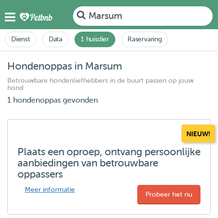
Marsum
Dienst
Data
1 huisdier
Raservaring
Hondenoppas in Marsum
Betrouwbare hondenliefhebbers in de buurt passen op jouw
hond
1 hondenoppas gevonden
NIEUW!
Plaats een oproep, ontvang persoonlijke
aanbiedingen van betrouwbare
oppassers
Meer informatie
Probeer het nu