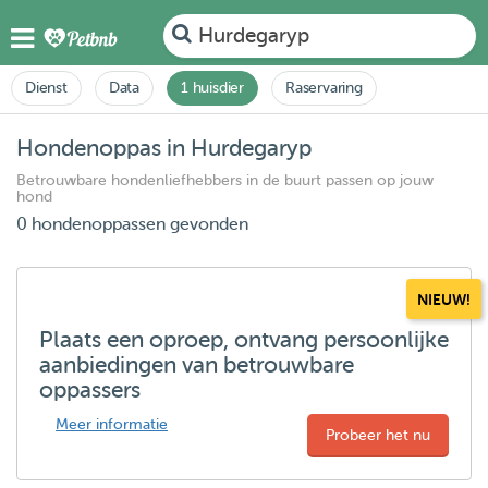
Hurdegaryp
Dienst
Data
1 huisdier
Raservaring
Hondenoppas in Hurdegaryp
Betrouwbare hondenliefhebbers in de buurt passen op jouw
hond
0 hondenoppassen gevonden
NIEUW!
Plaats een oproep, ontvang persoonlijke
aanbiedingen van betrouwbare
oppassers
Meer informatie
Probeer het nu