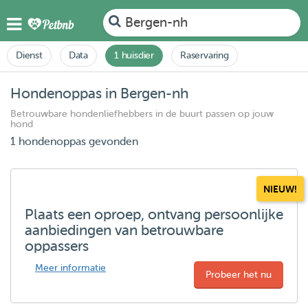
Bergen-nh
Dienst
Data
1 huisdier
Raservaring
Hondenoppas in Bergen-nh
Betrouwbare hondenliefhebbers in de buurt passen op jouw
hond
1 hondenoppas gevonden
NIEUW!
Plaats een oproep, ontvang persoonlijke
aanbiedingen van betrouwbare
oppassers
Meer informatie
Probeer het nu