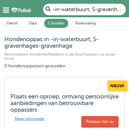
-in-waterbuurt, S-gravenhage
Dienst
Data
1 huisdier
Raservaring
Hondenoppas in -in-waterbuurt, S-
gravenhages-gravenhage
Betrouwbare hondenliefhebbers in de buurt passen op jouw
hond
0 hondenoppassen gevonden
NIEUW!
Plaats een oproep, ontvang persoonlijke
aanbiedingen van betrouwbare
oppassers
Meer informatie
Probeer het nu