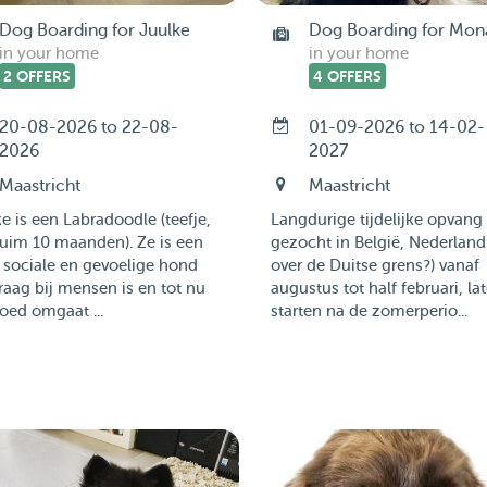
Dog Boarding for Juulke
Dog Boarding for Mon
in your home
in your home
2 OFFERS
4 OFFERS
20-08-2026 to 22-08-
01-09-2026 to 14-02-
2026
2027
Maastricht
Maastricht
e is een Labradoodle (teefje,
Langdurige tijdelijke opvang
uim 10 maanden). Ze is een
gezocht in België, Nederland
, sociale en gevoelige hond
over de Duitse grens?) vanaf
raag bij mensen is en tot nu
augustus tot half februari, lat
oed omgaat ...
starten na de zomerperio...