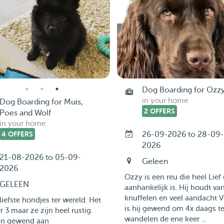
Dog Boarding for Ozz
in your home
Dog Boarding for Muis,
2 OFFERS
Poes and Wolf
in your home
4 OFFERS
26-09-2026 to 28-09-
2026
21-08-2026 to 05-09-
Geleen
2026
Ozzy is een reu die heel Lief
GELEEN
aanhankelijk is. Hij houdt va
knuffelen en veel aandacht V
liefste hondjes ter wereld. Het
is hij gewend om 4x daags t
er 3 maar ze zijn heel rustig.
wandelen de ene keer ...
ijn gewend aan