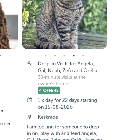
y
Drop-in Visits for Angela,
Gal, Noah, Zefo and Orélia
30-minute visits at the
owner's home
4 OFFERS
1 x day for 22 days starting
on 15-08-2026
 en
Kerkrade
n
erder
I am looking for someone to drop-
e
in on, play with and feed Angela,