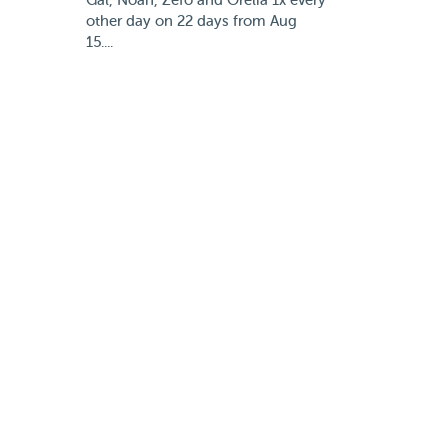
Gal, Noah, Zefo and Orélia 1x every
other day on 22 days from Aug
15....