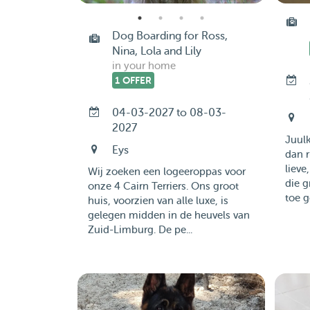
Dog Boarding for Ross,
Nina, Lola and Lily
in your home
1 OFFER
04-03-2027 to 08-03-
2027
Juulk
Eys
dan r
lieve
Wij zoeken een logeeroppas voor
die g
onze 4 Cairn Terriers. Ons groot
toe g
huis, voorzien van alle luxe, is
gelegen midden in de heuvels van
Zuid-Limburg. De pe...