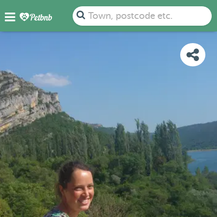
PHOTOS
REVIEWS
DETAILS
MAP
Town, postcode etc.