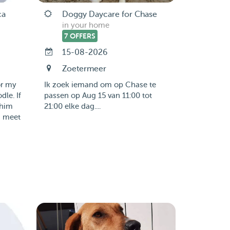
ca
Doggy Daycare for Chase
in your home
7 OFFERS
15-08-2026
Zoetermeer
or my
Ik zoek iemand om op Chase te
le. If
passen op Aug 15 van 11:00 tot
 him
21:00 elke dag....
 a meet