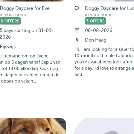
Doggy Daycare for Eve
Doggy Daycare for Lu
in your home
in your home
9 OFFERS
3 OFFERS
5 days starting on 01-09-
08-08-2026
2026
Den Haag
Rijswijk
Hi, I am looking for a sitter f
10-month-old male Labradood
oek iemand om op Eve te
you're available to look after
n op 5 dagen vanaf Sep 1 van
for a day, I'd love to arrange
 tot 18:00 elke dag. Ook nog
and...
re dagen in overleg omdat de
 oppas op vakan...