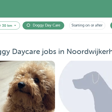
Doggy Day Care
Starting on or after
30 km
gy Daycare jobs in Noordwijker