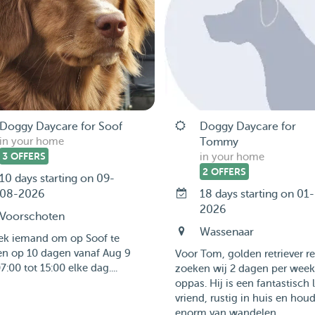
Doggy Daycare for Soof
Doggy Daycare for
in your home
Tommy
3 OFFERS
in your home
2 OFFERS
10 days starting on 09-
08-2026
18 days starting on 01
2026
Voorschoten
Wassenaar
oek iemand om op Soof te
en op 10 dagen vanaf Aug 9
Voor Tom, golden retriever re
7:00 tot 15:00 elke dag....
zoeken wij 2 dagen per week
oppas. Hij is een fantastisch 
vriend, rustig in huis en houd
enorm van wandelen...