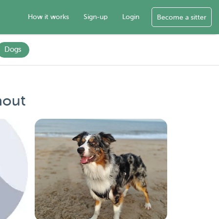
How it works
Sign-up
Login
Become a sitter
Dogs
hout