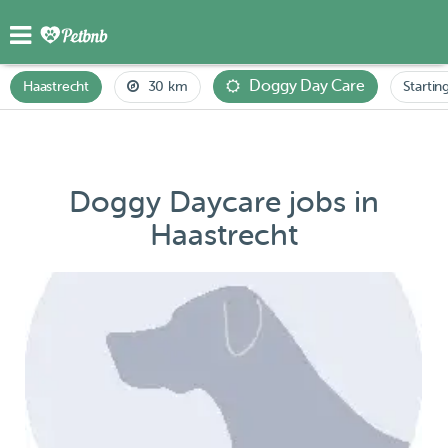
Doggy Day Care
Haastrecht
30 km
Startin
Doggy Daycare jobs in
Haastrecht