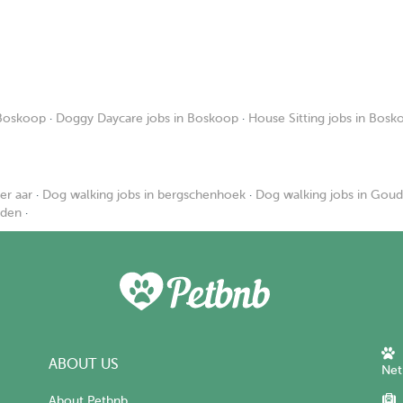
 Boskoop
·
Doggy Daycare jobs in Boskoop
·
House Sitting jobs in Bosk
er aar
·
Dog walking jobs in bergschenhoek
·
Dog walking jobs in Gou
iden
·
ABOUT US
Net
About Petbnb