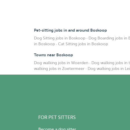
Pet-sitting jobs in and around Boskoop
Dog Sitting jobs in Boskoop
·
Dog Boarding jobs in
in Boskoop
·
Cat Sitting jobs in Boskoop
Towns near Boskoop
Dog walking jobs in Woerden
·
Dog walking jobs in t
walking jobs in Zoetermeer
·
Dog walking jobs in Le
FOR PET SITTERS
Become a dog sitter