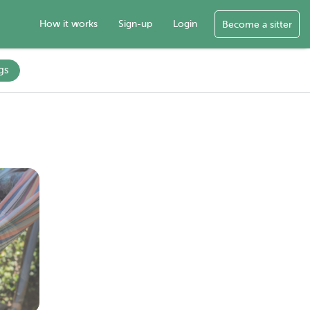
How it works
Sign-up
Login
Become a sitter
gs