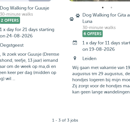
Dog Walking for Guusje
30-minute walks
Dog Walking for Gita 
2 OFFERS
Luna
30-minute walks
1 x day for 21 days starting
6 OFFERS
on 24-08-2026
1 x day for 11 days star
Oegstgeest
on 19-08-2026
, Ik zoek voor Guusje (Drentse
Leiden
jshond, teefje, 13 jaar) iemand
haar om de week op ma,di en
Wij gaan met vakantie van 1
een keer per dag (midden op
augustus tm 29 augustus, de
) wil ...
hondjes logeren bij mijn moe
Zij zorgt voor de hondjes ma
kan geen lange wandelingen.
1 - 3 of 3 jobs