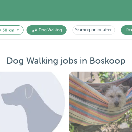
Starting on or after
Do
30 km
Dog Walking
Dog Walking jobs in Boskoop