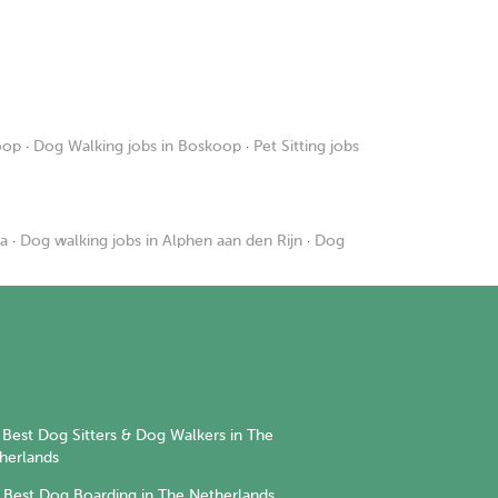
oop
·
Dog Walking jobs in Boskoop
·
Pet Sitting jobs
da
·
Dog walking jobs in Alphen aan den Rijn
·
Dog
Best Dog Sitters & Dog Walkers in The
herlands
Best Dog Boarding in The Netherlands