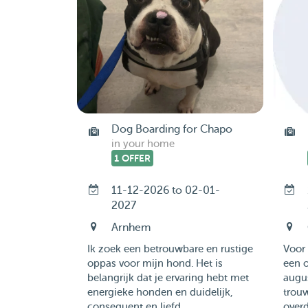
Dog Boarding for Chapo
in your home
1 OFFER
11-12-2026 to 02-01-
2027
Arnhem
Ik zoek een betrouwbare en rustige
Voor 
oppas voor mijn hond. Het is
een o
belangrijk dat je ervaring hebt met
augu
energieke honden en duidelijk,
trou
consequent en liefd...
overd