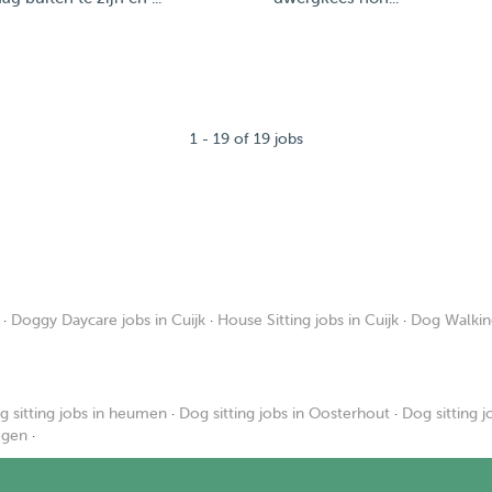
1 - 19 of 19 jobs
·
Doggy Daycare jobs in Cuijk
·
House Sitting jobs in Cuijk
·
Dog Walking
g sitting jobs in heumen
·
Dog sitting jobs in Oosterhout
·
Dog sitting j
egen
·