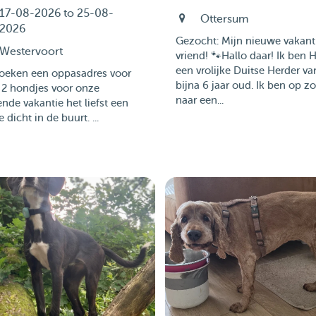
17-08-2026 to 25-08-
Ottersum
2026
​Gezocht: Mijn nieuwe vakant
Westervoort
vriend! 🐾 ​Hallo daar! Ik ben H
een vrolijke Duitse Herder va
oeken een oppasadres voor
bijna 6 jaar oud. Ik ben op z
 2 hondjes voor onze
naar een...
de vakantie het liefst een
e dicht in de buurt. ...