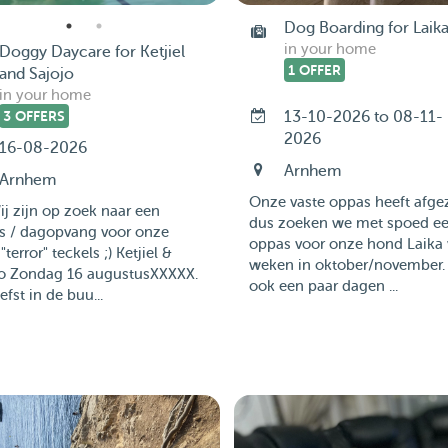
Dog Boarding for Laik
in your home
Doggy Daycare for Ketjiel
1 OFFER
and Sajojo
in your home
3 OFFERS
13-10-2026 to 08-11-
2026
16-08-2026
Arnhem
Arnhem
Onze vaste oppas heeft afge
ij zijn op zoek naar een
dus zoeken we met spoed e
s / dagopvang voor onze
oppas voor onze hond Laika 
"terror" teckels ;) Ketjiel &
weken in oktober/november.
jo Zondag 16 augustusXXXXX.
ook een paar dagen ...
iefst in de buu...