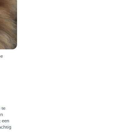
je
 te
an
t een
achtig