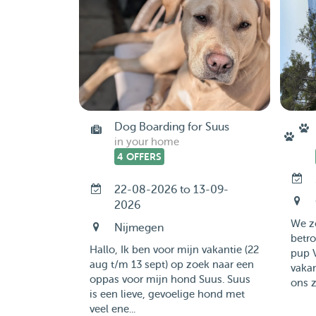
Dog Boarding for Suus
in your home
4 OFFERS
22-08-2026 to 13-09-
2026
We zo
Nijmegen
betro
Hallo, Ik ben voor mijn vakantie (22
pup V
aug t/m 13 sept) op zoek naar een
vakan
oppas voor mijn hond Suus. Suus
ons zi
is een lieve, gevoelige hond met
veel ene...