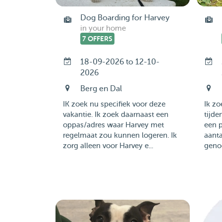
Dog Boarding for Harvey
in your home
7 OFFERS
18-09-2026 to 12-10-
2026
Berg en Dal
IK zoek nu specifiek voor deze
Ik zo
vakantie. Ik zoek daarnaast een
tijde
oppas/adres waar Harvey met
een p
regelmaat zou kunnen logeren. Ik
aanta
zorg alleen voor Harvey e...
genoe