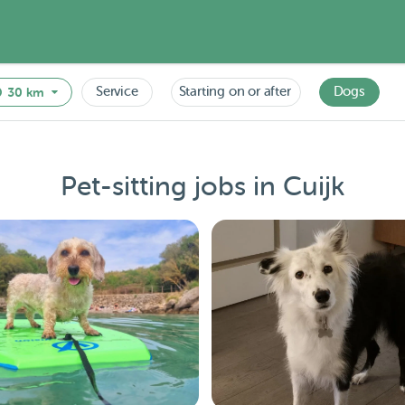
Service
Starting on or after
Dogs
30 km
Pet-sitting jobs in Cuijk