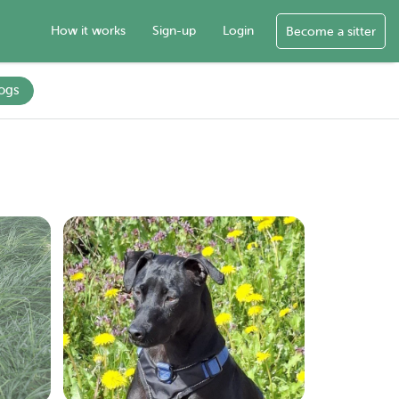
How it works
Sign-up
Login
Become a sitter
ogs