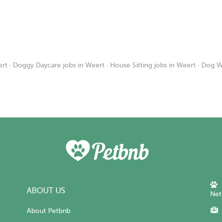
ert
·
Doggy Daycare jobs in Weert
·
House Sitting jobs in Weert
·
Dog Wa
ABOUT US
Net
About Petbnb