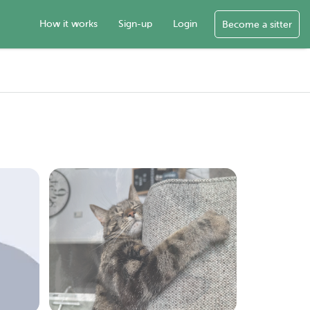
How it works
Sign-up
Login
Become a sitter