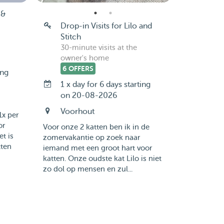
 &
Drop-in Visits for Lilo and
Stitch
30-minute visits at the
owner's home
6 OFFERS
ing
1 x day for 6 days starting
on 20-08-2026
Voorhout
1x per
or
Voor onze 2 katten ben ik in de
et is
zomervakantie op zoek naar
tten
iemand met een groot hart voor
katten. Onze oudste kat Lilo is niet
zo dol op mensen en zul...