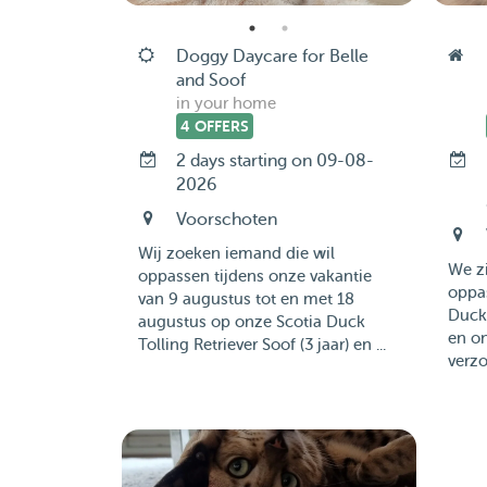
Doggy Daycare for Belle
and Soof
in your home
4 OFFERS
2 days starting on 09-08-
2026
Voorschoten
Wij zoeken iemand die wil
We zi
oppassen tijdens onze vakantie
oppas
van 9 augustus tot en met 18
Duck 
augustus op onze Scotia Duck
en on
Tolling Retriever Soof (3 jaar) en ...
verzo