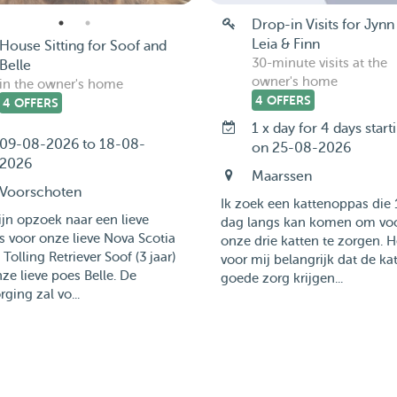
Drop-in Visits for Jynn
Leia & Finn
House Sitting for Soof and
30-minute visits at the
Belle
owner's home
in the owner's home
4 OFFERS
4 OFFERS
1 x day for 4 days start
09-08-2026 to 18-08-
on 25-08-2026
2026
Maarssen
Voorschoten
Ik zoek een kattenoppas die 
jn opzoek naar een lieve
dag langs kan komen om vo
 voor onze lieve Nova Scotia
onze drie katten te zorgen. H
Tolling Retriever Soof (3 jaar)
voor mij belangrijk dat de ka
ze lieve poes Belle. De
goede zorg krijgen...
rging zal vo...