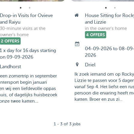
Drop-in Visits for Ovieve
House Sitting for Rock
and Raiyu
and Lizzie
30-minute visits at the
in the owner's home
owner's home
4 OFFERS
2 OFFERS
04-09-2026 to 08-09
1 x day for 16 days starting
2026
on 09-09-2026
Driel
Landhorst
Ik zoek iemand om op Rocky
 een zomertrip in september
Lizzie te passen voor 5 dage
ntersport begin januari
vanaf Sep 4. Het liefst een ru
n wij een liefdevolle oppas
persoon die ervaring heeft m
uis, of dagelijks huisbezoek
katten. Broer en zus zi...
onze twee katten....
1 - 3 of 3 jobs