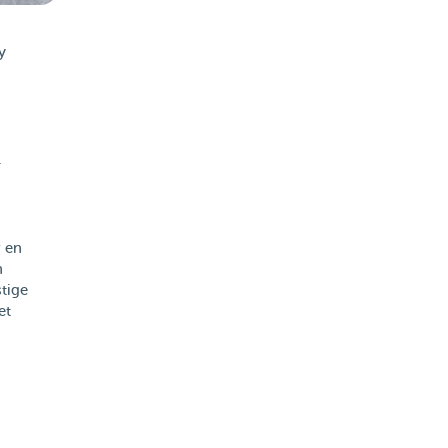
y
-
 en
n
stige
et