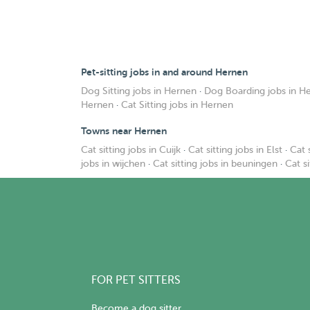
Pet-sitting jobs in and around Hernen
Dog Sitting jobs in Hernen
·
Dog Boarding jobs in H
Hernen
·
Cat Sitting jobs in Hernen
Towns near Hernen
Cat sitting jobs in Cuijk
·
Cat sitting jobs in Elst
·
Cat 
jobs in wijchen
·
Cat sitting jobs in beuningen
·
Cat s
FOR PET SITTERS
Become a dog sitter