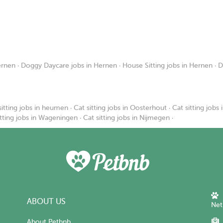
ernen
·
Doggy Daycare jobs in Hernen
·
House Sitting jobs in Hernen
·
D
sitting jobs in heumen
·
Cat sitting jobs in Oosterhout
·
Cat sitting jobs 
itting jobs in Wageningen
·
Cat sitting jobs in Nijmegen
·
ABOUT US
Net
About Petbnb