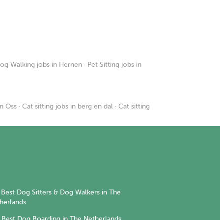
og Walking jobs in Hernen
·
Pet Sitting jobs in
in Oss
·
Cat sitting jobs in berg en dal
·
Cat sitting
Best Dog Sitters & Dog Walkers in The
herlands
Best Dog Boarding in The Netherlands