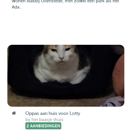
wonen vlakbij Uilenstede, met zowel een park als het
Ada...
Oppas aan huis voor Lotty
bij het baasje thuis
2 AANBIEDINGEN