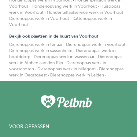
Hondenoppas werk in Voorhout
·
Hondenpension werk in
Voorhout
·
Hondenopvang werk in Voorhout
·
Huisoppas
werk in Voorhout
·
Hondenuitlaatservice werk in Voorhout
·
Dierenoppas werk in Voorhout
·
Kattenoppas werk in
Voorhout
Bekijk ook plaatsen in de buurt van Voorhout
Dierenoppas werk in ter aar
·
Dierenoppas werk in voorhout
·
Dierenoppas werk in sassenheim
·
Dierenoppas werk in
hoofddorp
·
Dierenoppas werk in wassenaar
·
Dierenoppas
werk in Alphen aan den Rijn
·
Dierenoppas werk in
voorschoten
·
Dierenoppas werk in hillegom
·
Dierenoppas
werk in Oegstgeest
·
Dierenoppas werk in Leiden
·
VOOR OPPASSEN