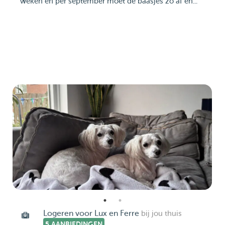
weken en per september moet de baasjes zo af en...
Logeren voor Lux en Ferre
bij jou thuis
5 AANBIEDINGEN