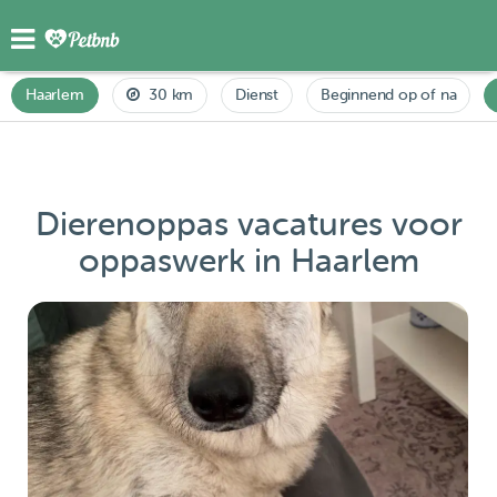
Haarlem
30 km
Dienst
Beginnend op of na
Dierenoppas vacatures voor
oppaswerk in Haarlem