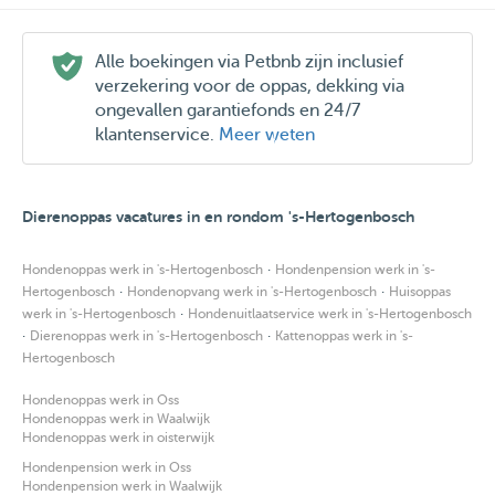
Alle boekingen via Petbnb zijn inclusief
verzekering voor de oppas, dekking via
ongevallen garantiefonds en 24/7
klantenservice.
Meer weten
Dierenoppas vacatures in en rondom 's-Hertogenbosch
·
Hondenoppas werk in 's-Hertogenbosch
Hondenpension werk in 's-
·
·
Hertogenbosch
Hondenopvang werk in 's-Hertogenbosch
Huisoppas
·
werk in 's-Hertogenbosch
Hondenuitlaatservice werk in 's-Hertogenbosch
·
·
Dierenoppas werk in 's-Hertogenbosch
Kattenoppas werk in 's-
Hertogenbosch
Hondenoppas werk in Oss
Hondenoppas werk in Waalwijk
Hondenoppas werk in oisterwijk
Hondenpension werk in Oss
Hondenpension werk in Waalwijk