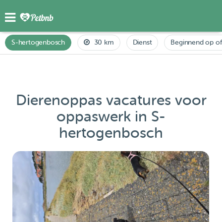
S-hertogenbosch
30 km
Dienst
Beginnend op of
Dierenoppas vacatures voor
oppaswerk in S-
hertogenbosch