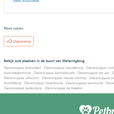
Meer informatie
Meer opties:
x
Dagopvang
Bekijk ook plaatsen in de buurt van Weteringbrug
Dierenoppas leimuiden
·
Dierenoppas nieuwkoop
·
Dierenoppas roe
noordwijkerhout
·
Dierenoppas bennebroek
·
Dierenoppas ter aar
·
D
Dierenoppas uithoorn
·
Dierenoppas nieuw-vennep
·
Dierenoppas li
hoofddorp
·
Dierenoppas lisserbroek
·
Dierenoppas warmond
·
Dier
Dierenoppas leiderdorp
·
Dierenoppas de kwakel
·