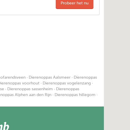
Probeer het nu
lofarendsveen
·
Dierenoppas Aalsmeer
·
Dierenoppas
ierenoppas voorhout
·
Dierenoppas vogelenzang
·
sse
·
Dierenoppas sassenheim
·
Dierenoppas
enoppas Alphen aan den Rijn
·
Dierenoppas hillegom
·