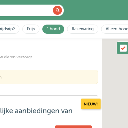
tijdstip?
Prijs
1 hond
Raservaring
Alleen hond
uw dieren verzorgt
n
NIEUW!
lijke aanbiedingen van