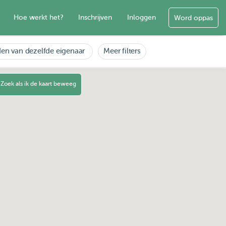
Hoe werkt het?
Inschrijven
Inloggen
Word oppas
en van dezelfde eigenaar
Meer filters
Zoek als ik de kaart beweeg