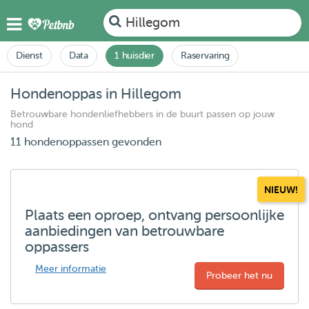
Hillegom
Dienst
Data
1 huisdier
Raservaring
Hondenoppas in Hillegom
Betrouwbare hondenliefhebbers in de buurt passen op jouw
hond
11 hondenoppassen gevonden
NIEUW!
Plaats een oproep, ontvang persoonlijke
aanbiedingen van betrouwbare
oppassers
Meer informatie
Probeer het nu