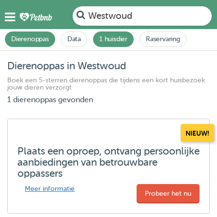
Westwoud
Dierenoppas
Data
1 huisdier
Raservaring
Dierenoppas in Westwoud
Boek een 5-sterren dierenoppas die tijdens een kort huisbezoek
jouw dieren verzorgt
1 dierenoppas gevonden
NIEUW!
Plaats een oproep, ontvang persoonlijke
aanbiedingen van betrouwbare
oppassers
Meer informatie
Probeer het nu