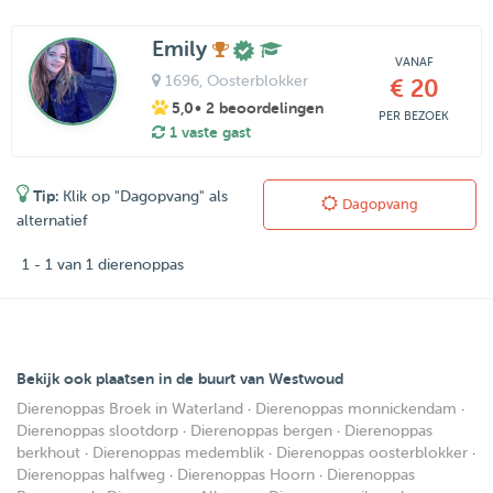
Emily
VANAF
1696
, Oosterblokker
€ 20
5,0
• 2 beoordelingen
PER BEZOEK
1 vaste gast
Tip:
Klik op "Dagopvang" als
Dagopvang
alternatief
1 - 1 van 1 dierenoppas
Bekijk ook plaatsen in de buurt van Westwoud
Dierenoppas Broek in Waterland
·
Dierenoppas monnickendam
·
Dierenoppas slootdorp
·
Dierenoppas bergen
·
Dierenoppas
berkhout
·
Dierenoppas medemblik
·
Dierenoppas oosterblokker
·
Dierenoppas halfweg
·
Dierenoppas Hoorn
·
Dierenoppas