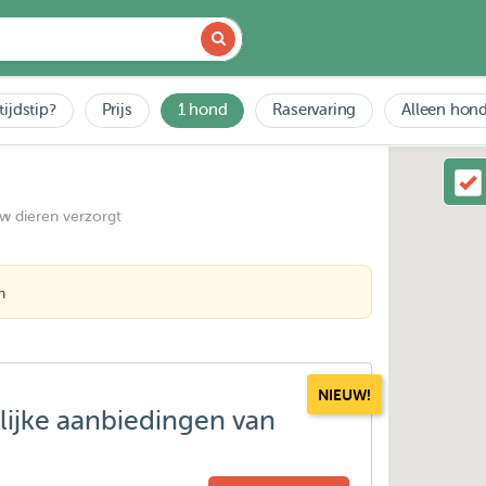
tijdstip?
Prijs
1 hond
Raservaring
Alleen hond
uw dieren verzorgt
n
NIEUW!
lijke aanbiedingen van