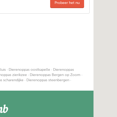
Probeer het nu
luis
·
Dierenoppas oostkapelle
·
Dierenoppas
noppas zierikzee
·
Dierenoppas Bergen op Zoom
·
s scharendijke
·
Dierenoppas steenbergen
·