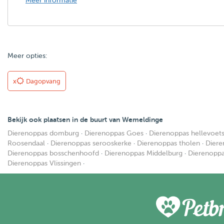
Meer informatie
Meer opties:
x
Dagopvang
Bekijk ook plaatsen in de buurt van Wemeldinge
Dierenoppas domburg
·
Dierenoppas Goes
·
Dierenoppas hellevoets
Roosendaal
·
Dierenoppas serooskerke
·
Dierenoppas tholen
·
Diere
Dierenoppas bosschenhoofd
·
Dierenoppas Middelburg
·
Dierenoppa
Dierenoppas Vlissingen
·