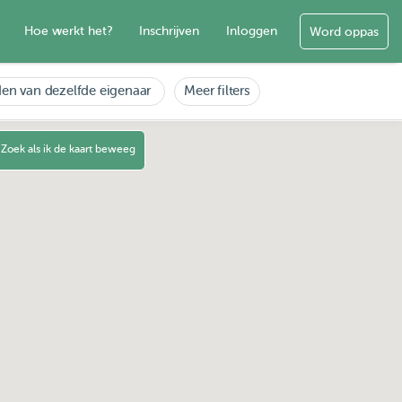
Hoe werkt het?
Inschrijven
Inloggen
Word oppas
en van dezelfde eigenaar
Meer filters
Zoek als ik de kaart beweeg