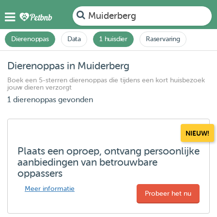
Muiderberg
Dierenoppas
Data
1 huisdier
Raservaring
Dierenoppas in Muiderberg
Boek een 5-sterren dierenoppas die tijdens een kort huisbezoek
jouw dieren verzorgt
1 dierenoppas gevonden
NIEUW!
Plaats een oproep, ontvang persoonlijke
aanbiedingen van betrouwbare
oppassers
Meer informatie
Probeer het nu