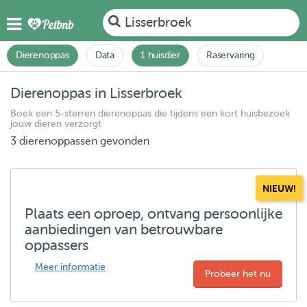
Lisserbroek
Dierenoppas
Data
1 huisdier
Raservaring
Dierenoppas in Lisserbroek
Boek een 5-sterren dierenoppas die tijdens een kort huisbezoek
jouw dieren verzorgt
3 dierenoppassen gevonden
NIEUW!
Plaats een oproep, ontvang persoonlijke
aanbiedingen van betrouwbare
oppassers
Meer informatie
Probeer het nu