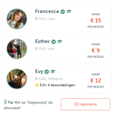
Francesca
VANAF
2161
, Lisse
€ 15
PER BEZOEK
Esther
VANAF
2161
, lisse
€ 9
PER BEZOEK
Evy
VANAF
2182
, Hillegom
€ 12
5,0
• 4 beoordelingen
PER BEZOEK
Tip:
Klik op "Dagopvang" als
Dagopvang
alternatief