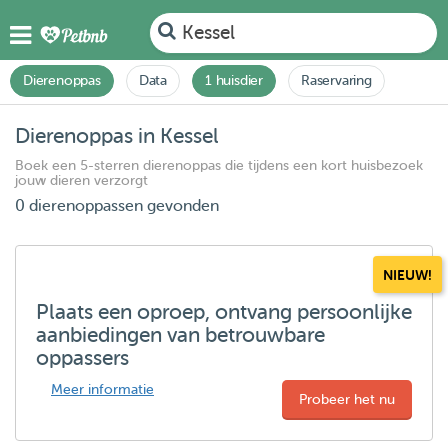
Kessel
Dierenoppas
Data
1 huisdier
Raservaring
Dierenoppas in Kessel
Boek een 5-sterren dierenoppas die tijdens een kort huisbezoek
jouw dieren verzorgt
0 dierenoppassen gevonden
NIEUW!
Plaats een oproep, ontvang persoonlijke
aanbiedingen van betrouwbare
oppassers
Meer informatie
Probeer het nu