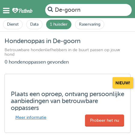
De-goorn
Dienst
Data
1 huisdier
Raservaring
Hondenoppas in De-goorn
Betrouwbare hondenliefhebbers in de buurt passen op jouw
hond
0 hondenoppassen gevonden
NIEUW!
Plaats een oproep, ontvang persoonlijke
aanbiedingen van betrouwbare
oppassers
Meer informatie
Probeer het nu