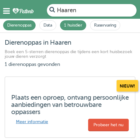
Haaren
Dierenoppas
Data
1 huisdier
Raservaring
Dierenoppas in Haaren
Boek een 5-sterren dierenoppas die tijdens een kort huisbezoek
jouw dieren verzorgt
1 dierenoppas gevonden
NIEUW!
Plaats een oproep, ontvang persoonlijke
aanbiedingen van betrouwbare
oppassers
Meer informatie
Probeer het nu