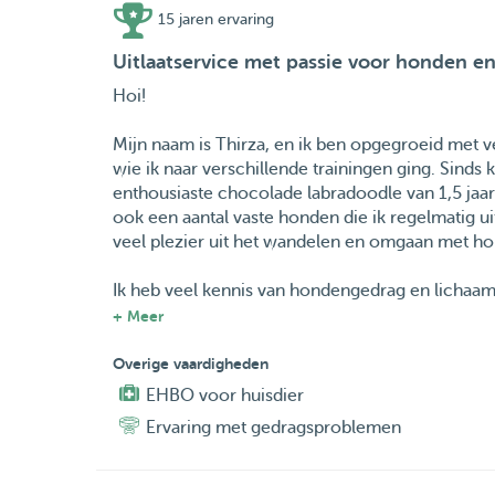
15 jaren ervaring
Uitlaatservice met passie voor honden e
Hoi!
Mijn naam is Thirza, en ik ben opgegroeid met ve
wie ik naar verschillende trainingen ging. Sinds 
enthousiaste chocolade labradoodle van 1,5 jaar 
ook een aantal vaste honden die ik regelmatig uit
veel plezier uit het wandelen en omgaan met hon
Ik heb veel kennis van hondengedrag en lichaam
heeft en hoe ik hem of haar het beste kan benade
+ Meer
honden. Juist voor deze honden vind ik het belan
ze de aandacht en rust krijgen die ze verdienen.
Overige vaardigheden
EHBO voor huisdier
Of het nu gaat om een energieke wandeling door 
Ervaring met gedragsproblemen
volledig aan op het karakter en de behoeften 
samen af – een kortere ronde of juist een uur wa