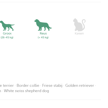
Groot
Reus
Katten
(26-45 kg)
(> 45 kg)
errier · Border collie · Friese stabij · Golden retriever ·
 · White swiss shepherd dog