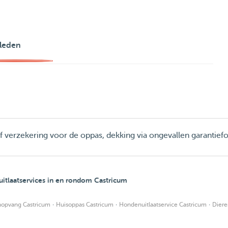
leden
ief verzekering voor de oppas, dekking via ongevallen garantief
tlaatservices in en rondom Castricum
·
·
·
opvang Castricum
Huisoppas Castricum
Hondenuitlaatservice Castricum
Diere