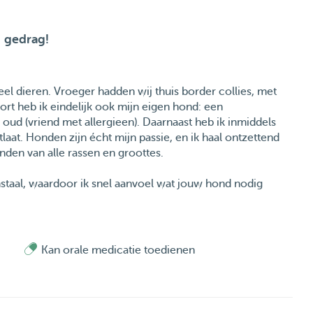
n gedrag!
el dieren. Vroeger hadden wij thuis border collies, met
kort heb ik eindelijk ook mijn eigen hond: een
oud (vriend met allergieen). Daarnaast heb ik inmiddels
laat. Honden zijn écht mijn passie, en ik haal ontzettend
den van alle rassen en groottes.
staal, waardoor ik snel aanvoel wat jouw hond nodig
ren. Daarbij heb ik speciale ervaring met reactieve
grijk om een fijne, veilige wandeling te creëren waarin
Kan orale medicatie toedienen
het bos of een rustige ronde in de buurt: ik pas me
van jouw hond. De duur van de wandeling stemmen we
ndelen is allebei mogelijk.