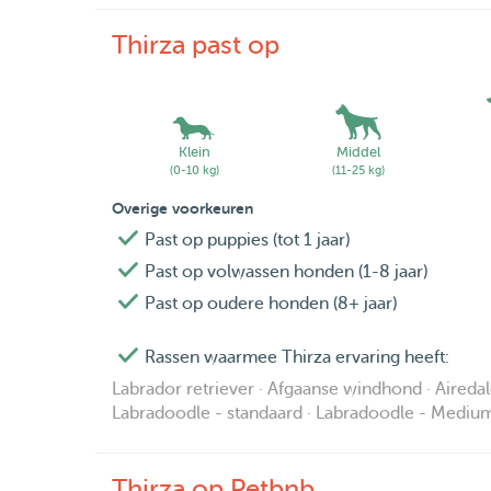
Thirza past op
Klein
Middel
(0-10 kg)
(11-25 kg)
Overige voorkeuren
Past op puppies (tot 1 jaar)
Past op volwassen honden (1-8 jaar)
Past op oudere honden (8+ jaar)
Rassen waarmee Thirza ervaring heeft:
Labrador retriever · Afgaanse windhond · Airedale t
Labradoodle - standaard · Labradoodle - Medium
Thirza op Petbnb