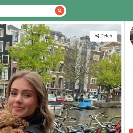
DETAILS
KAART
Delen