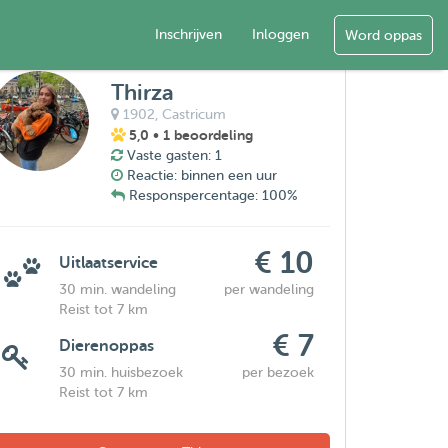
Inschrijven
Inloggen
Word oppas
Thirza
1902,
Castricum
5,0
• 1 beoordeling
Vaste gasten: 1
Reactie: binnen een uur
Responspercentage: 100%
€ 10
Uitlaatservice
30 min. wandeling
per wandeling
Reist tot 7 km
€ 7
Dierenoppas
30 min. huisbezoek
per bezoek
Reist tot 7 km