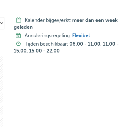
 hondengedrag
Kalender bijgewerkt:
meer dan een week
nd
geleden
Annuleringsregeling:
Flexibel
Tijden beschikbaar:
06.00 - 11.00, 11.00 -
15.00, 15.00 - 22.00
 voor uitlaatdiensten, zowel eenmalig als op vaste
fdevolle hondenuitlater die écht begrijpt wat jouw hond
iet wachten om jouw hond te ontmoeten!