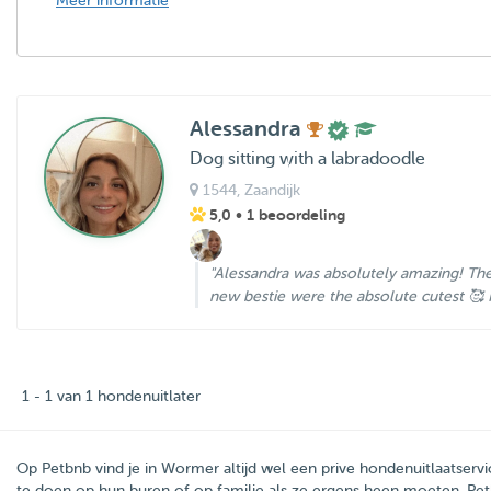
Meer informatie
Alessandra
Dog sitting with a labradoodle
1544
, Zaandijk
5,0
• 1 beoordeling
"Alessandra was absolutely amazing! The
new bestie were the absolute cutest 🥰 I 
1 - 1 van 1 hondenuitlater
Op Petbnb vind je in Wormer altijd wel een prive hondenuitlaatserv
te doen op hun buren of op familie als ze ergens heen moeten. Pet