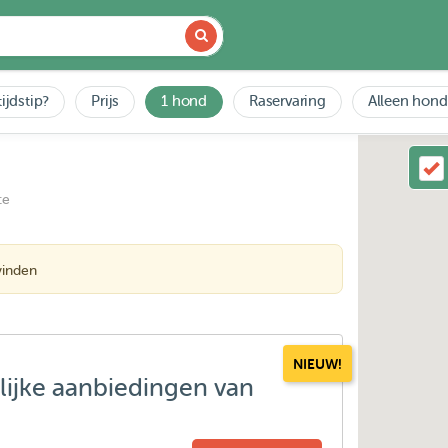
ijdstip?
Prijs
1 hond
Raservaring
Alleen hond
ce
vinden
NIEUW!
lijke aanbiedingen van