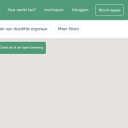
Hoe werkt het?
Inschrijven
Inloggen
Word oppas
en van dezelfde eigenaar
Meer filters
Zoek als ik de kaart beweeg