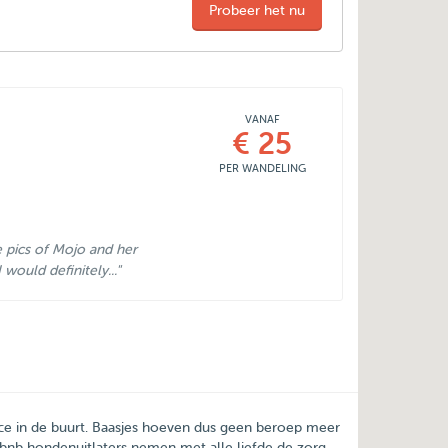
Probeer het nu
VANAF
€ 25
PER WANDELING
 pics of Mojo and her
would definitely..."
ice in de buurt. Baasjes hoeven dus geen beroep meer
bnb hondenuitlaters nemen met alle liefde de zorg