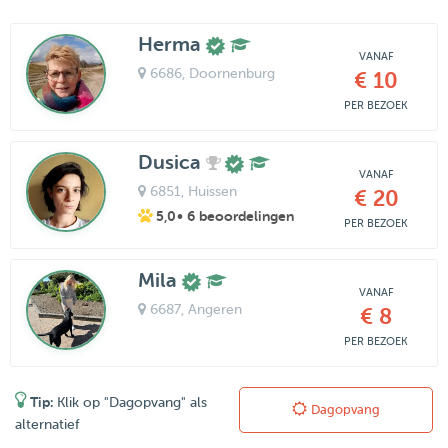
Herma
VANAF
6686
, Doornenburg
€ 10
PER BEZOEK
Dusica
VANAF
6851
, Huissen
€ 20
5,0
• 6 beoordelingen
PER BEZOEK
Mila
VANAF
6687
, Angeren
€ 8
PER BEZOEK
Tip:
Klik op "Dagopvang" als
Dagopvang
alternatief