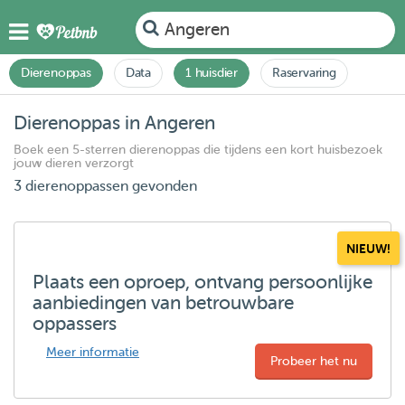
Angeren
Dierenoppas
Data
1 huisdier
Raservaring
Dierenoppas in Angeren
Boek een 5-sterren dierenoppas die tijdens een kort huisbezoek
jouw dieren verzorgt
3 dierenoppassen gevonden
NIEUW!
Plaats een oproep, ontvang persoonlijke
aanbiedingen van betrouwbare
oppassers
Meer informatie
Probeer het nu