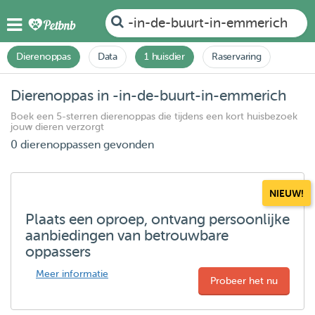
-in-de-buurt-in-emmerich
Dierenoppas
Data
1 huisdier
Raservaring
Dierenoppas in -in-de-buurt-in-emmerich
Boek een 5-sterren dierenoppas die tijdens een kort huisbezoek
jouw dieren verzorgt
0 dierenoppassen gevonden
NIEUW!
Plaats een oproep, ontvang persoonlijke
aanbiedingen van betrouwbare
oppassers
Meer informatie
Probeer het nu