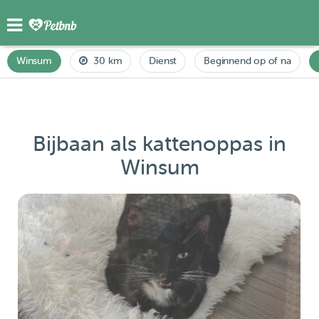
Winsum
30 km
Dienst
Beginnend op of na
Bijbaan als kattenoppas in
Winsum